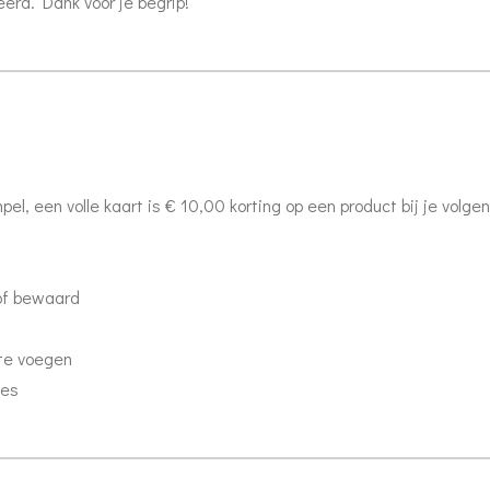
eerd. Dank voor je begrip!
mpel, een volle kaart is € 10,00 korting op een product bij je volg
of bewaard
te voegen
ies