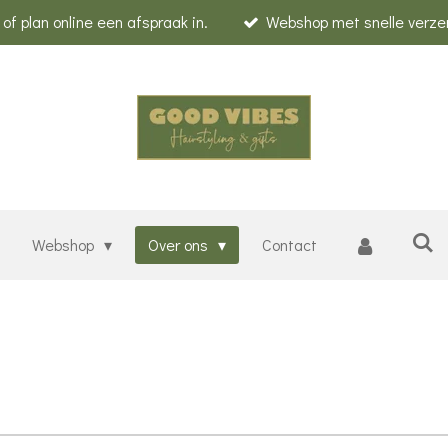
f plan online een afspraak in.
Webshop met snelle verze
Webshop
Over ons
Contact