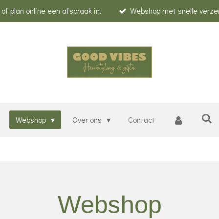
f plan online een afspraak in.
Webshop met snelle verze
Webshop
Over ons
Contact
Webshop