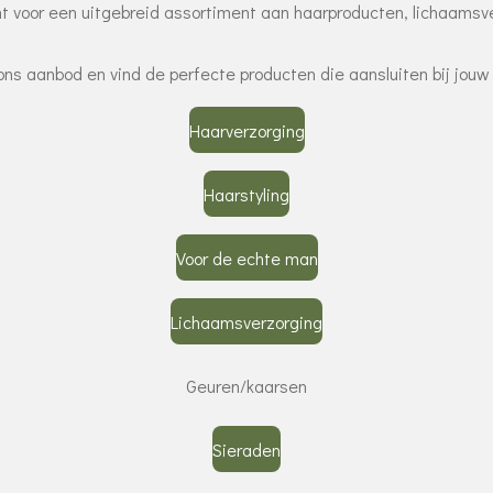
nt voor een uitgebreid assortiment aan haarproducten, lichaamsve
ns aanbod en vind de perfecte producten die aansluiten bij jou
Haarverzorging
Haarstyling
Voor de echte man
Lichaamsverzorging
Geuren/kaarsen
Sieraden