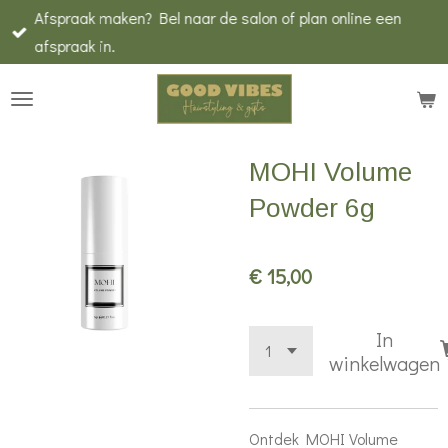
Afspraak maken? Bel naar de salon of plan online een
Ga
afspraak in.
direct
naar
de
hoofdinhoud
MOHI Volume
Powder 6g
€ 15,00
In
winkelwagen
Ontdek MOHI Volume