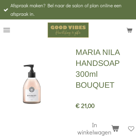
Afspraak maken? Bel naar de salon of plan online een
Ga
afspraak in.
direct
naar
de
hoofdinhoud
MARIA NILA
HANDSOAP
300ml
BOUQUET
€ 21,00
In
winkelwagen