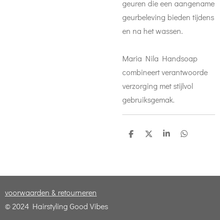
geuren die een aangename
geurbeleving bieden tijdens
en na het wassen.
Maria Nila Handsoap
combineert verantwoorde
verzorging met stijlvol
gebruiksgemak.
D
D
S
D
e
e
h
e
l
e
a
l
e
l
r
e
n
e
n
voorwaarden & retourneren
© 2024 Hairstyling Good Vibes