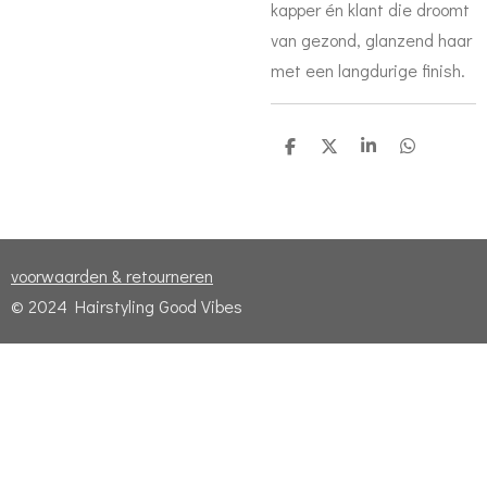
kapper én klant die droomt
van gezond, glanzend haar
met een langdurige finish.
D
D
S
D
e
e
h
e
l
e
a
l
e
l
r
e
n
e
n
voorwaarden & retourneren
© 2024 Hairstyling Good Vibes