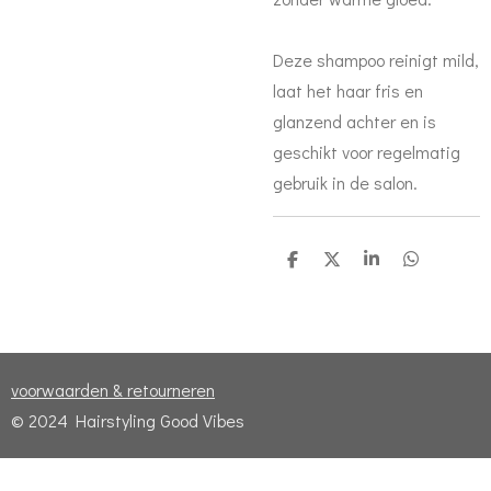
Deze shampoo reinigt mild,
laat het haar fris en
glanzend achter en is
geschikt voor regelmatig
gebruik in de salon.
D
D
S
D
e
e
h
e
l
e
a
l
e
l
r
e
n
e
n
voorwaarden & retourneren
© 2024 Hairstyling Good Vibes