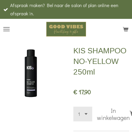
Afspraak maken? Bel naar de salon of plan online een
Ga
afspraak in.
direct
naar
de
hoofdinhoud
KIS SHAMPOO
NO-YELLOW
250ml
€ 17,90
In
winkelwagen