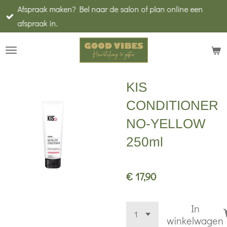
Afspraak maken? Bel naar de salon of plan online een
Ga
afspraak in.
direct
naar
de
hoofdinhoud
KIS
CONDITIONER
NO-YELLOW
250ml
€ 17,90
In
winkelwagen