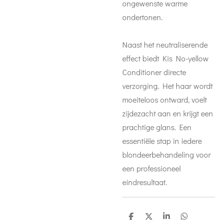
ongewenste warme
ondertonen.
Naast het neutraliserende
effect biedt Kis No-yellow
Conditioner directe
verzorging. Het haar wordt
moeiteloos ontward, voelt
zijdezacht aan en krijgt een
prachtige glans. Een
essentiële stap in iedere
blondeerbehandeling voor
een professioneel
eindresultaat.
D
D
S
D