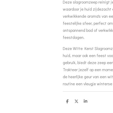
Deze slagroomzeep reinigt je
waardoor je huid zijdezacht 
verkwikkende aroma's van ee
feestelijke sfeer, perfect o
ontspannend bad of verkwikk
feestdagen.
Deze Witte Kerst Slagroomzee
huid, maar ook een feest voor
gebruik, biedt deze zeep een
Trakteer jezelf op een mome
de heerlijke geur van een wit
routine een vleugje winterse 
D
D
S
e
e
h
l
e
a