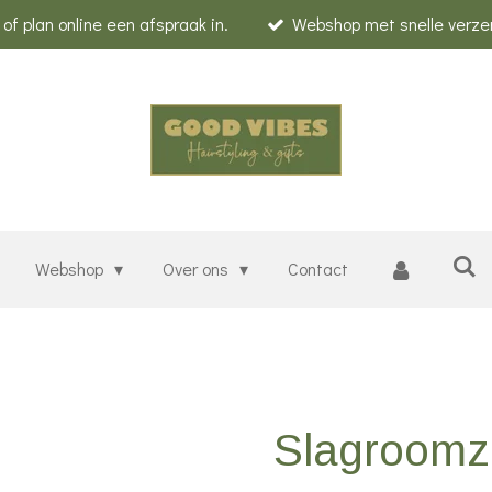
f plan online een afspraak in.
Webshop met snelle verze
Webshop
Over ons
Contact
Slagroomz