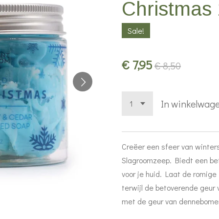
Christmas
Sale!
€ 7,95
€ 8,50
In winkelwag
Creëer een sfeer van winte
Slagroomzeep. Biedt een bet
voor je huid. Laat de romige
terwijl de betoverende geur v
met de geur van dennebomen 