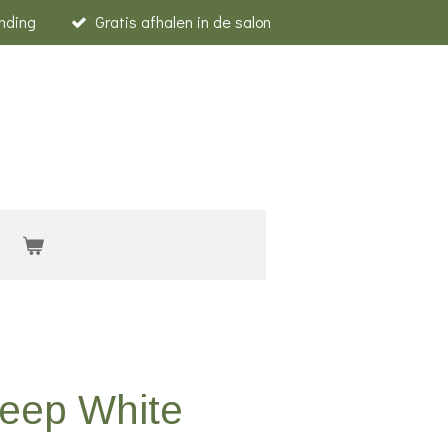
nding
Gratis afhalen in de salon
eep White