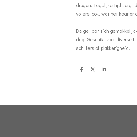
drogen. Tegelijkertijd zorgt 
vollere look, wat het haar er 
De gel laat zich gemakkelij
dag. Geschikt voor diverse h
schilfers of plakkerigheid.
D
D
S
e
e
h
l
e
a
e
l
r
n
e