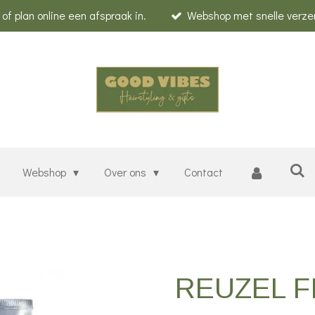
f plan online een afspraak in.
Webshop met snelle verze
Webshop
Over ons
Contact
REUZEL F