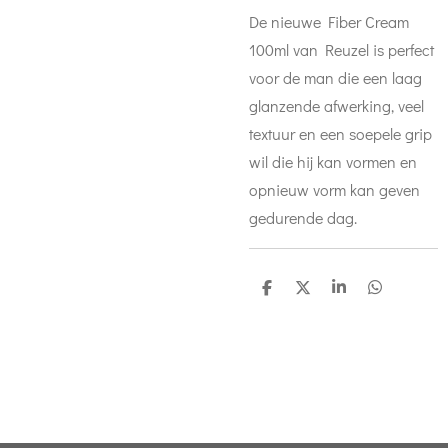
De nieuwe Fiber Cream
100ml van Reuzel is perfect
voor de man die een laag
glanzende afwerking, veel
textuur en een soepele grip
wil die hij kan vormen en
opnieuw vorm kan geven
gedurende dag.
D
D
S
D
e
e
h
e
l
e
a
l
e
l
r
e
n
e
n