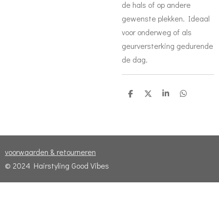
de hals of op andere
gewenste plekken. Ideaal
voor onderweg of als
geurversterking gedurende
de dag.
D
D
S
D
e
e
h
e
l
e
a
l
e
l
r
e
n
e
n
voorwaarden & retourneren
© 2024 Hairstyling Good Vibes