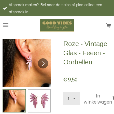
Afspraak maken? Bel naar de salon of plan online een
Ga
afspraak in.
direct
naar
de
hoofdinhoud
Roze - Vintage
Glas - Feeën -
Oorbellen
€ 9,50
In
winkelwagen