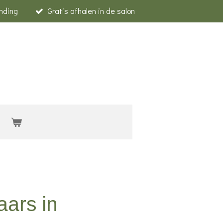
nding
Gratis afhalen in de salon
ars in