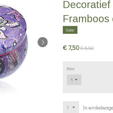
Decoratief 
Framboos d
Sale!
€ 7,50
€ 8,50
Print
In winkelwag