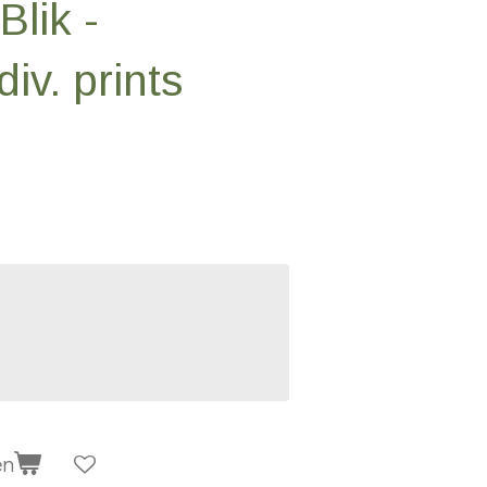
Blik -
iv. prints
en