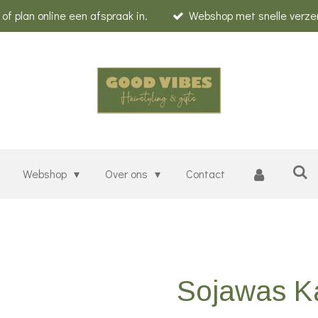
f plan online een afspraak in.
Webshop met snelle verze
Webshop
Over ons
Contact
Sojawas Ka