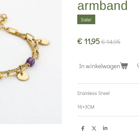
armband
Sale!
€ 11,95
€ 14,95
In winkelwagen
Stainless Steel
16+3CM
D
D
S
e
e
h