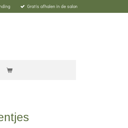
nding
Gratis afhalen in de salon
entjes