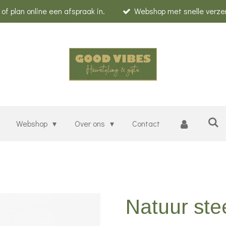
f plan online een afspraak in.
Webshop met snelle verze
Webshop
Over ons
Contact
Natuur ste