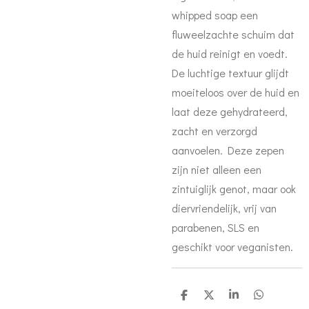
whipped soap een
fluweelzachte schuim dat
de huid reinigt en voedt.
De luchtige textuur glijdt
moeiteloos over de huid en
laat deze gehydrateerd,
zacht en verzorgd
aanvoelen. Deze zepen
zijn niet alleen een
zintuiglijk genot, maar ook
diervriendelijk, vrij van
parabenen, SLS en
geschikt voor veganisten.
D
D
S
D