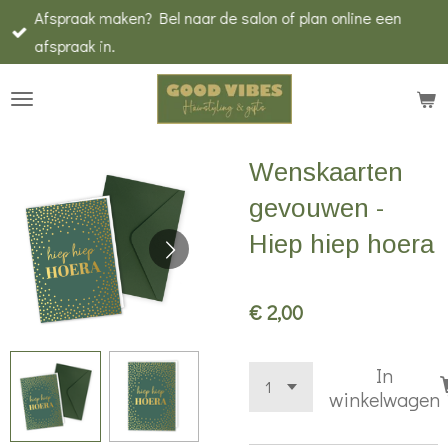
Afspraak maken? Bel naar de salon of plan online een
Ga
afspraak in.
direct
naar
de
hoofdinhoud
Wenskaarten
gevouwen -
Hiep hiep hoera
€ 2,00
In
winkelwagen