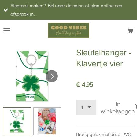
Afspraak maken? Bel naar de salon of plan online een
Ga
afspraak in.
direct
naar
de
hoofdinhoud
Sleutelhanger -
Klavertje vier
€ 4,95
In
winkelwagen
Breng geluk met deze PVC