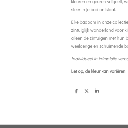
kleuren en geuren vrijgeeft,
sfeer in je bad ontstaat.
Elke badbom in onze collecti
zintuiglijk wonderland voor ki
alleen de zintuigen met hun
weelderige en schuimende ba
Individueel in krimpfolie verpa
Let op, de kleur kan variëren
D
D
S
e
e
h
l
e
a
e
l
r
n
e