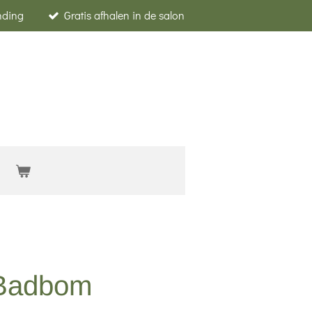
nding
Gratis afhalen in de salon
 Badbom