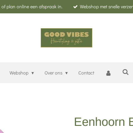
of plan online een afspraak in.
Webshop met snelle verze
Webshop
Over ons
Contact
Eenhoorn