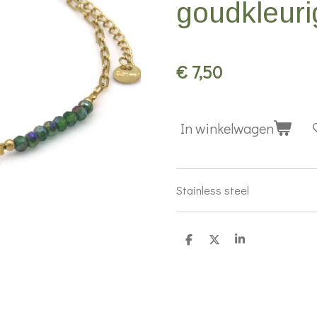
goudkleuri
€ 7,50
In winkelwagen
Stainless steel
D
D
S
e
e
h
l
e
a
e
l
r
n
e