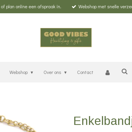
f plan online een afspraak in.
Webshop met snelle verze
Webshop
Over ons
Contact
Enkelbandj