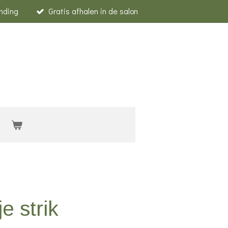
nding
Gratis afhalen in de salon
e strik