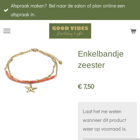
Afspraak maken? Bel naar de salon of plan online een
Ga
afspraak in.
direct
naar
de
hoofdinhoud
Enkelbandje
zeester
€ 7,50
Laat het me weten
wanneer dit product
weer op voorraad is.