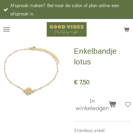
Afspraak maken? Bel naar de salon of plan online een
Ga
afspraak in.
direct
naar
de
hoofdinhoud
Enkelbandje
lotus
€ 7,50
In
winkelwagen
Stainless steel