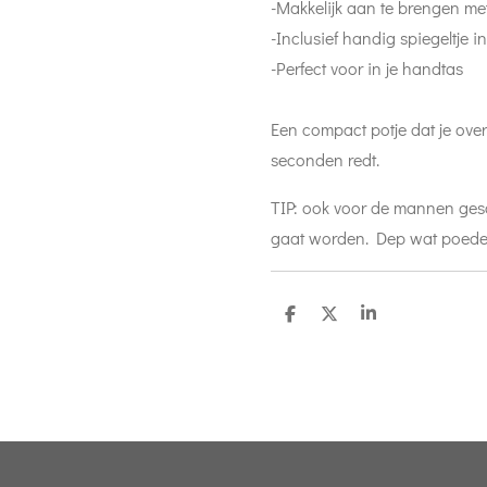
-Makkelijk aan te brengen met
-Inclusief handig spiegeltje i
-Perfect voor in je handtas
Een compact potje dat je over
seconden redt.
TIP: ook voor de mannen ges
gaat worden. Dep wat poeder 
D
D
S
e
e
h
l
e
a
e
l
r
n
e