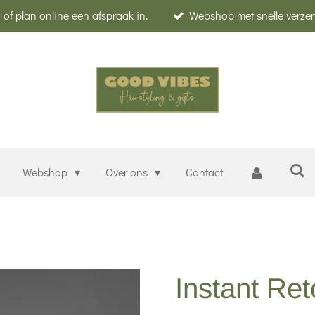
of plan online een afspraak in.
Webshop met snelle verze
Webshop
Over ons
Contact
Instant Ret