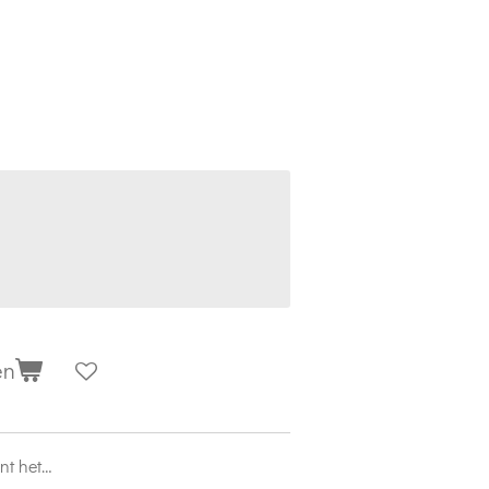
en
ent het…