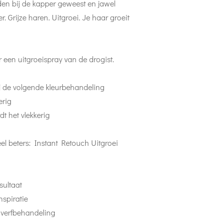
den bij de kapper geweest en jawel
r. Grijze haren. Uitgroei. Je haar groeit
 een uitgroeispray van de drogist.
ij de volgende kleurbehandeling
erig
dt het vlekkerig
el beters: Instant Retouch Uitgroei
sultaat
anspiratie
 verfbehandeling