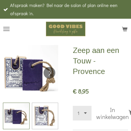
Afspraak maken? Bel naar de salon of plan online een
Ga
afspraak in.
direct
naar
de
hoofdinhoud
Zeep aan een
Touw -
Provence
€ 8,95
In
winkelwagen