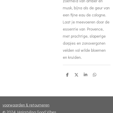
zoetheid van amber en
musk, bijna als de geur van
een fijne eau de cologne.
Laat je meevoeren door de
essentie van Provence,
met prachtige, slaperige
dorpjes en zonovergoten
velden vol wilde bloemen
en kruiden.
D
D
S
D
e
e
h
e
l
e
a
l
e
l
r
e
n
e
n
voorwaarden & retourneren
© 2024 Hairstyling Good Vibes