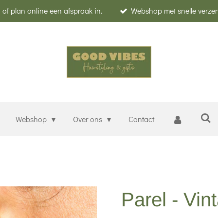
of plan online een afspraak in.
Webshop met snelle verze
Webshop
Over ons
Contact
Parel - Vin