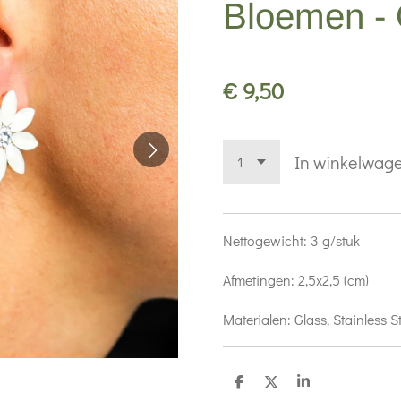
Bloemen - 
€ 9,50
In winkelwag
Nettogewicht:
3 g/stuk
Afmetingen:
2,5x2,5 (cm)
Materialen:
Glass, Stainless S
D
D
S
e
e
h