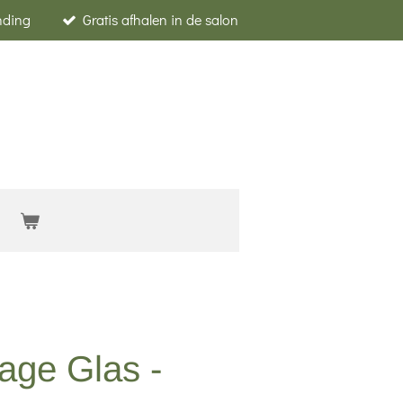
nding
Gratis afhalen in de salon
tage Glas -