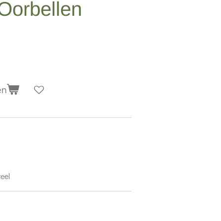
Oorbellen
en
teel