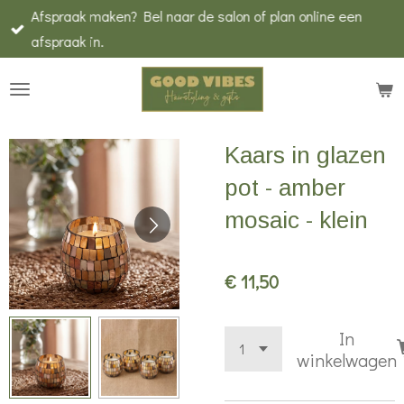
Afspraak maken? Bel naar de salon of plan online een
Ga
afspraak in.
direct
naar
de
hoofdinhoud
Kaars in glazen
pot - amber
mosaic - klein
€ 11,50
In
winkelwagen