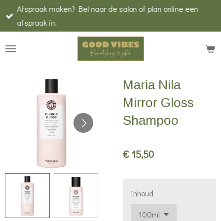
Afspraak maken? Bel naar de salon of plan online een
Ga
afspraak in.
direct
naar
de
hoofdinhoud
Maria Nila
Mirror Gloss
Shampoo
€ 15,50
Inhoud