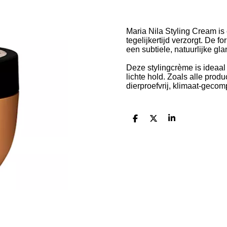
Maria Nila Styling Cream is
tegelijkertijd verzorgt. De fo
een subtiele, natuurlijke gla
Deze stylingcrème is ideaal
lichte hold. Zoals alle pro
dierproefvrij, klimaat-geco
D
D
S
e
e
h
l
e
a
e
l
r
n
e