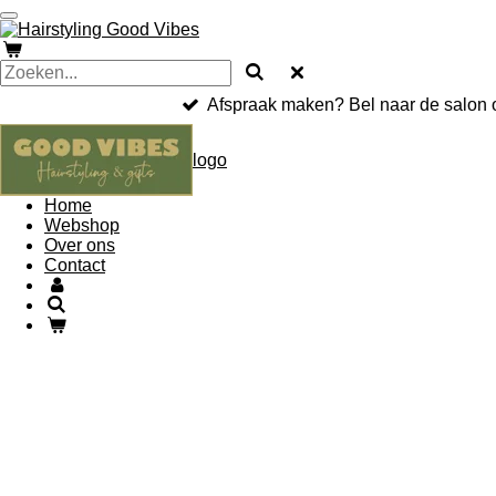
Ga
direct
naar
de
hoofdinhoud
Afspraak maken? Bel naar de salon of
logo
Home
Webshop
Over ons
Contact