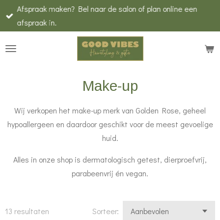
Afspraak maken? Bel naar de salon of plan online een
Ga
afspraak in.
direct
naar
de
hoofdinhoud
Make-up
Wij verkopen het make-up merk van Golden Rose, geheel
hypoallergeen en daardoor geschikt voor de meest gevoelige
huid.
Alles in onze shop is dermatologisch getest, dierproefvrij,
parabeenvrij én vegan.
13 resultaten
Sorteer: