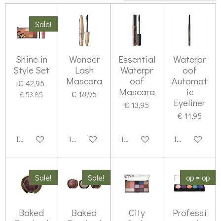
Sale!
Shine in
Wonder
Essential
Waterpr
Style Set
Lash
Waterpr
oof
Mascara
oof
Automat
€ 42,95
Mascara
ic
€ 18,95
€ 53,85
Eyeliner
€ 13,95
€ 11,95
In winkelwagen
In winkelwagen
In winkelwagen
In winkelwag
Sale!
Sale!
op = op
Baked
Baked
City
Professi