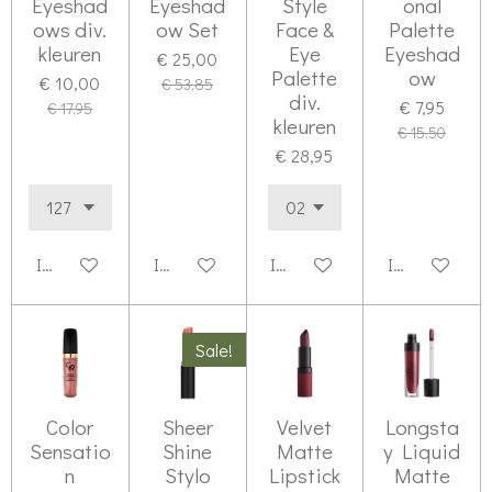
Eyeshad
Eyeshad
Style
onal
ows div.
ow Set
Face &
Palette
kleuren
Eye
Eyeshad
€ 25,00
Palette
ow
€ 10,00
€ 53,85
div.
€ 7,95
€ 17,95
kleuren
€ 15,50
€ 28,95
In winkelwagen
In winkelwagen
In winkelwagen
In winkelwag
Sale!
Color
Sheer
Velvet
Longsta
Sensatio
Shine
Matte
y Liquid
n
Stylo
Lipstick
Matte