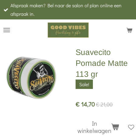
Afspraak maken? Bel naar de salon of plan online een
Ga
afspraak in.
direct
naar
de
hoofdinhoud
Suavecito
Pomade Matte
113 gr
Sale!
€ 14,70
€ 21,00
In
winkelwagen