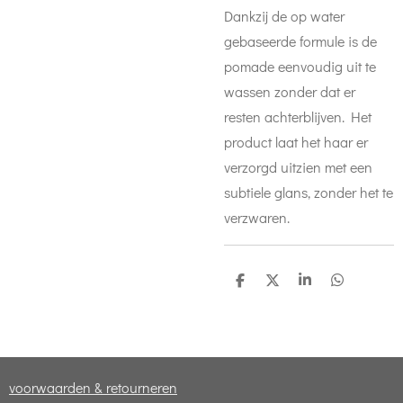
Dankzij de op water
gebaseerde formule is de
pomade eenvoudig uit te
wassen zonder dat er
resten achterblijven. Het
product laat het haar er
verzorgd uitzien met een
subtiele glans, zonder het te
verzwaren.
D
D
S
D
e
e
h
e
l
e
a
l
e
l
r
e
n
e
n
voorwaarden & retourneren