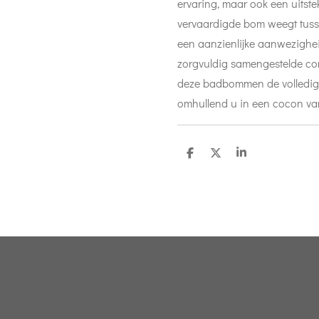
ervaring, maar ook een uitst
vervaardigde bom weegt tuss
een aanzienlijke aanwezighe
zorgvuldig samengestelde com
deze badbommen de volledig
omhullend u in een cocon va
D
D
S
e
e
h
l
e
a
e
l
r
n
e